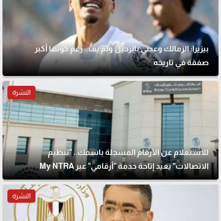
بيزيرا: الزمالك وعدني بالرحيل ولم يفِ.. رغم كونها أكبر
صفقة في تاريخه
النشرة
للاستعلام عن الأرقام المسجلة باسمك.. "تنظيم
الاتصالات" يعيد إتاحة خدمة "أرقامي" عبر My NTRA
النشرة