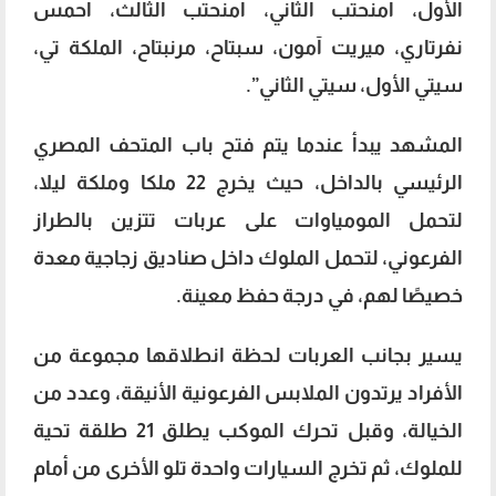
الأول، أمنحتب الثاني، أمنحتب الثالث، أحمس
نفرتاري، ميريت آمون، سبتاح، مرنبتاح، الملكة تي،
سيتي الأول، سيتي الثاني”.
‏‎المشهد يبدأ عندما يتم فتح باب المتحف المصري
الرئيسي بالداخل، حيث يخرج 22 ملكا وملكة ليلا،
لتحمل المومياوات على عربات تتزين بالطراز
الفرعوني، لتحمل الملوك داخل صناديق زجاجية معدة
خصيصًا لهم، في درجة حفظ معينة.
‏‎يسير بجانب العربات لحظة انطلاقها مجموعة من
الأفراد يرتدون الملابس الفرعونية الأنيقة، وعدد من
الخيالة، وقبل تحرك الموكب يطلق 21 طلقة تحية
للملوك، ثم تخرج السيارات واحدة تلو الأخرى من أمام