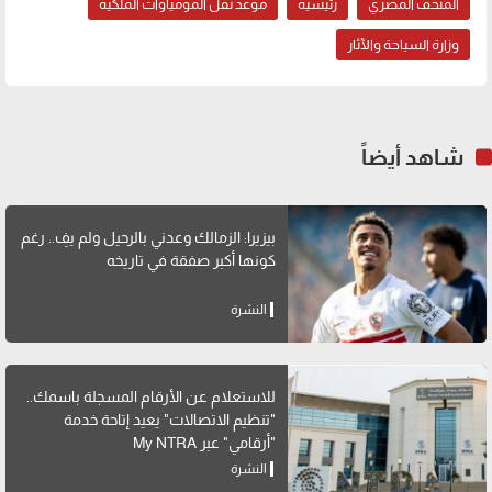
المتحف المصري
رئيسية
موعد نقل المومياوات الملكية
وزارة السياحة والآثار
شاهد أيضاً
بيزيرا: الزمالك وعدني بالرحيل ولم يفِ.. رغم
كونها أكبر صفقة في تاريخه
النشرة
للاستعلام عن الأرقام المسجلة باسمك..
"تنظيم الاتصالات" يعيد إتاحة خدمة
"أرقامي" عبر My NTRA
النشرة