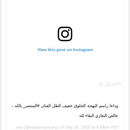
View this post on Instagram
‏وداعا راسم البهجة الخلوق خفيف الظل الفنان ‎#المنتصر_بالله ،
خالص التعازي البقاء لله
Nada Bassiouny
(@nadabassiouny) on
Sep 26, 2020 at 4:03am PDT