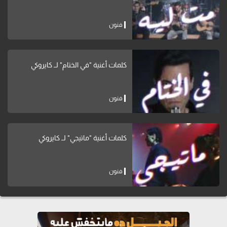
فنون
كلمات أغنية "في الختام" لــ كايروكي
فنون
كلمات أغنية "ماتيجي" لــ كايروكي
فنون