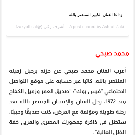
وداعا الفنان الكبير المنتصر بالله
Ashraf Zaki – أشرف زكي
A post shared by
(@ashrafzakyoffical) on
T
محمد صبحي
أعرب الفنان محمد صبحي عن حزنه برحيل زميله
المنتصر بالله، كاتبا عبر حسابه على موقع التواصل
الاجتماعي “فيس بوك”: “صديق العمر وزميل الكفاح
منذ 1972، رحل الفنان والإنسان المنتصر بالله بعد
رحلة طويلة ومؤلمة مع المرض، كنت صديقًا وحبيبًا،
ستظل في ذاكرة جمهورك المصري والعربي خفة
الظل العالية”.