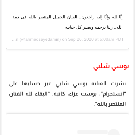
إنَّا لله وإنَّا إليه راجعون.. الفنان الجميل المنتصر بالله في ذمة
الله.. ربنا يرحمه ويصبر كل حبايبه
Ahmed Amin
(@ahmedsayedamin) on
Sep 26, 2020 at 5:08am PDT
بوسي شلبي
نشرت الفنانة بوسي شلبي عبر حسابها على
“إنستجرام”، بوست عزاء، كاتبة: “البقاء لله الفنان
المنتصر بالله”.