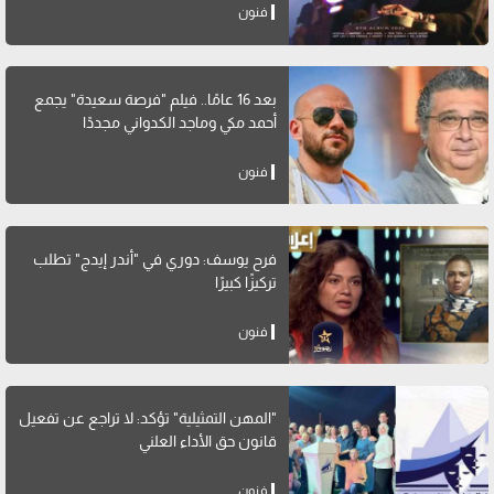
فنون
بعد 16 عامًا.. فيلم "فرصة سعيدة" يجمع
أحمد مكي وماجد الكدواني مجددًا
فنون
فرح يوسف: دوري في "أندر إيدج" تطلب
تركيزًا كبيرًا
فنون
"المهن التمثيلية" تؤكد: لا تراجع عن تفعيل
قانون حق الأداء العلني
فنون