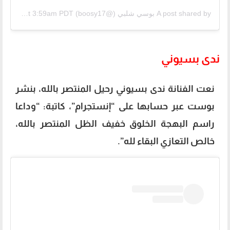
A post shared by
بوسي شلبي
(@boosy17) on
Sep 26, 2020 at 3:59am PDT
ندى بسيوني
نعت الفنانة ندى بسيوني رحيل المنتصر بالله، بنشر
بوست عبر حسابها على “إنستجرام”، كاتبة: “وداعا
راسم البهجة الخلوق خفيف الظل المنتصر بالله،
خالص التعازي البقاء لله”.