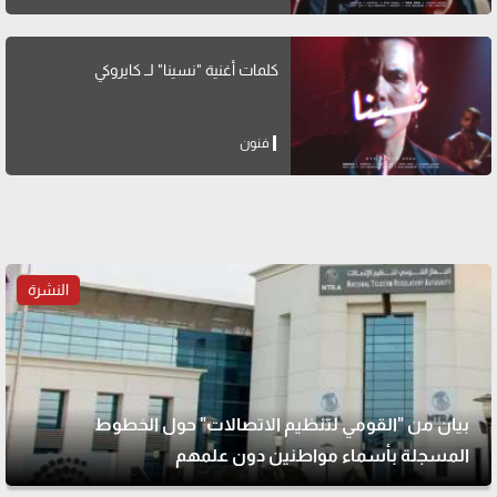
كلمات أغنية "نسينا" لــ كايروكي
فنون
النشرة
بيان من "القومي لتنظيم الاتصالات" حول الخطوط
المسجلة بأسماء مواطنين دون علمهم