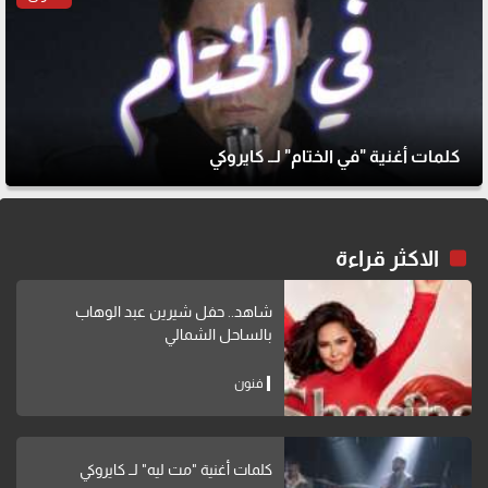
كلمات أغنية "في الختام" لــ كايروكي
الاكثر قراءة
شاهد.. حفل شيرين عبد الوهاب
بالساحل الشمالي
فنون
كلمات أغنية "مت ليه" لــ كايروكي