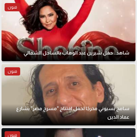
فنون
شاهد.. حفل شيرين عبد الوهاب بالساحل الشمالي
فنون
سامح بسيوني مخرجًا لحفل افتتاح "مسرح مصر" بشارع
عماد الدين
فنون