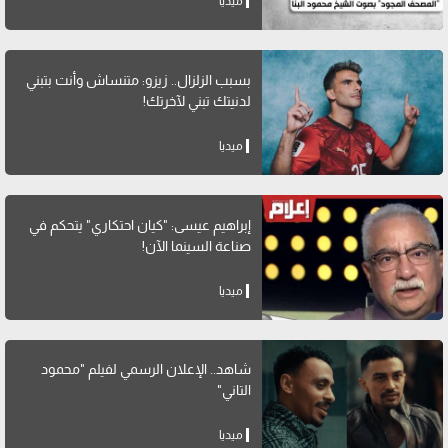
ميديا
بسبب الزلزال.. زيزو: متنساش وأنت بتبني
لدنيتك تبني لآخرتك!
ميديا
إبراهيم عيسى: "كيان احتكاري" يتحكم في
صناعة السينما الآن!
ميديا
شاهد.. الإعلان الرسمي لفيلم "محمود
التاني"
ميديا