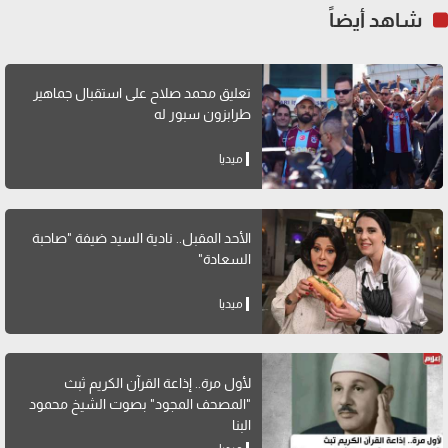
شاهد أيضاً
تعليق محمد صلاح على استقبال جماهير
طرابزون سبور له
ميديا
الأحد المقبل.. نادية السيد ضيفة "صاحبة
السعادة"
ميديا
لأول مرة.. إذاعة القرآن الكريم ثبث
"المصحف المجود" بصوت الشيخ محمود
البنا