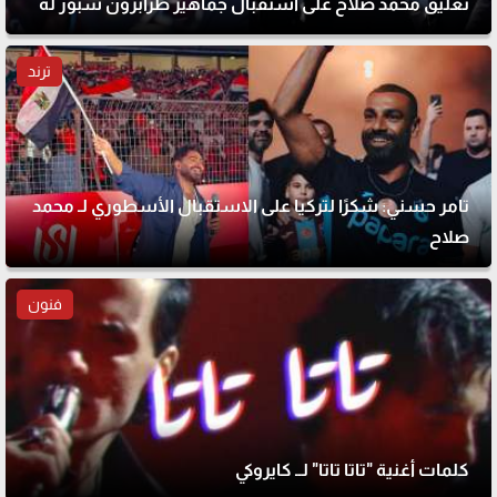
تعليق محمد صلاح على استقبال جماهير طرابزون سبور له
ترند
تامر حسني: شكرًا لتركيا على الاستقبال الأسطوري لـ محمد
صلاح
فنون
كلمات أغنية "تاتا تاتا" لــ كايروكي