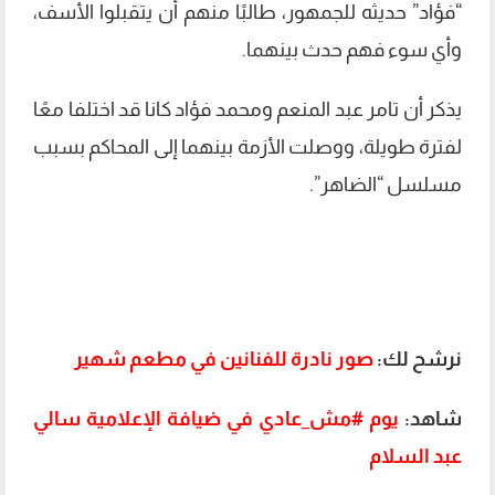
“فؤاد” حديثه للجمهور، طالبًا منهم أن يتقبلوا الأسف،
وأي سوء فهم حدث بينهما.
يذكر أن تامر عبد المنعم ومحمد فؤاد كانا قد اختلفا معًا
لفترة طويلة، ووصلت الأزمة بينهما إلى المحاكم بسبب
مسلسل “الضاهر”.
صلح محمد فؤاد وتامر عبد المنعم
نرشح لك:
صور نادرة للفنانين في مطعم شهير
شاهد:
يوم #مش_عادي في ضيافة الإعلامية سالي
عبد السلام