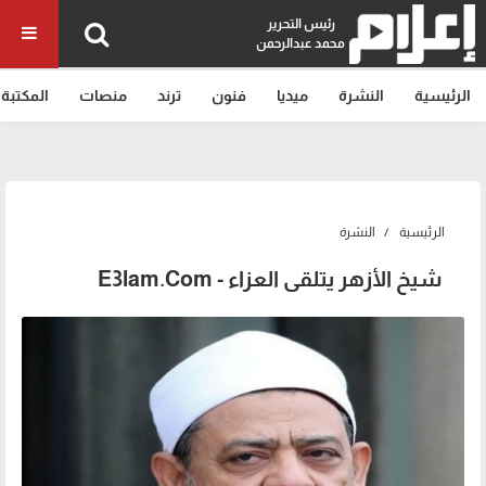
رئيس التحرير
محمد عبدالرحمن
الرئيسية
النشرة
ميديا
فنون
ترند
منصات
المكتبة
الرئيسية
النشرة
شيخ الأزهر يتلقى العزاء - E3lam.Com