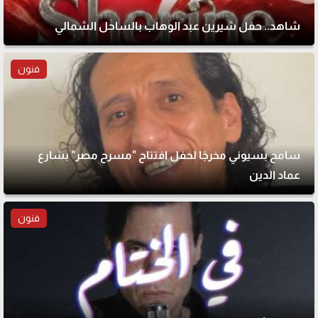
شاهد.. حفل شيرين عبد الوهاب بالساحل الشمالي
فنون
سامح بسيوني مخرجًا لحفل افتتاح "مسرح مصر" بشارع
عماد الدين
فنون