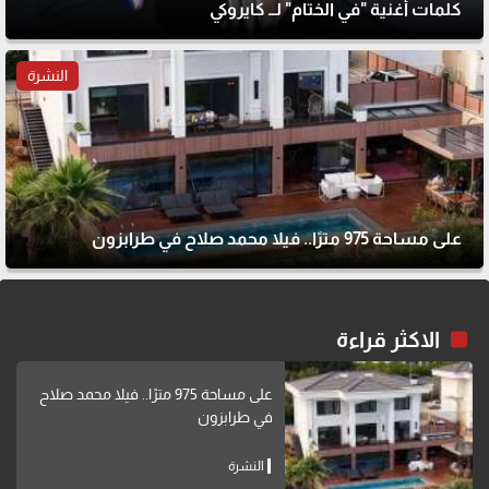
كلمات أغنية "في الختام" لــ كايروكي
النشرة
على مساحة 975 مترًا.. فيلا محمد صلاح في طرابزون
الاكثر قراءة
على مساحة 975 مترًا.. فيلا محمد صلاح
في طرابزون
النشرة