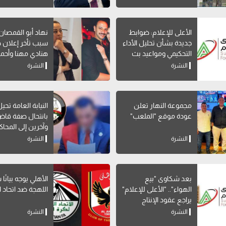
My NTRA
الأعلى للإعلام: ضوابط
نهاد أبو القمصا
جديدة بشأن تحليل الأداء
سبب تأخر إعلان 
التحكيمي ومواعيد بث
هنادي مهنا وأحمد
البرامج الرياضية
صالح
النشرة
النشرة
مجموعة النهار تعلن
النيابة العامة تحي
عودة موقع "الملعب"
بانتحال صفة قاض
وآخرين إلى المحاك
النشرة
النشرة
بعد شكاوى "بيع
الأهلي يوجه بيانًا
الهواء".. "الأعلى للإعلام"
اللهجة ضد اتحاد ا
يراجع عقود الإنتاج
المشترك بالقنوات
النشرة
النشرة
الخاصة لوقف المخالفات