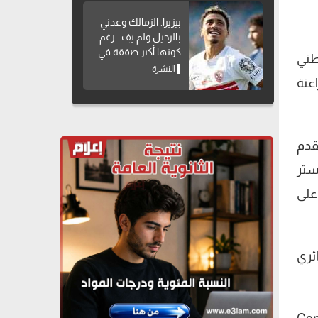
بيزيرا: الزمالك وعدني
بالرحيل ولم يفِ.. رغم
كونها أكبر صفقة في
طني
تاريخه
النشرة
عنة
قدم
ستر
على
ئري