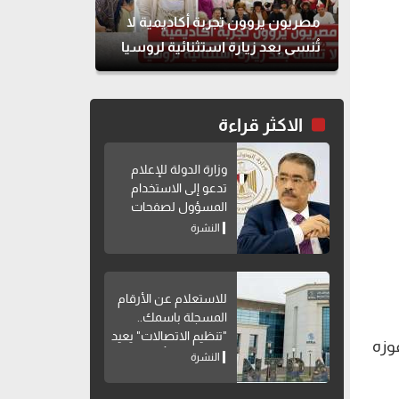
مصريون يروون تجربة أكاديمية لا
تُنسى بعد زيارة استثنائية لروسيا
الاكثر قراءة
وزارة الدولة للإعلام
تدعو إلى الاستخدام
المسؤول لصفحات
التواصل الاجتماعي
النشرة
للاستعلام عن الأرقام
المسجلة باسمك..
"تنظيم الاتصالات" يعيد
وزه
إتاحة خدمة "أرقامي"
النشرة
عبر My NTRA