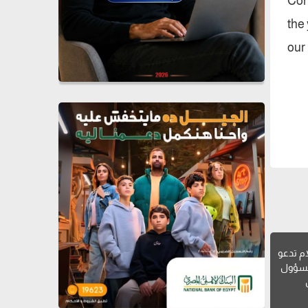
Con
the
our
ام تدعو
لمسؤول