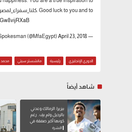
 happiness. You are a true inspiration to
. Good luck to you and to
#كلنا_سفراء_لمصر
m/Gw8vijRXaB
April 23, 2018
— Egypt MFA Spokesman (@MfaEgypt)
الدوري الإنجليزي
رئيسية
مانشستر سيتي
محمد 
شاهد أيضاً
بيزيرا: الزمالك وعدني
بالرحيل ولم يفِ.. رغم
كونها أكبر صفقة في
تاريخه
النشرة