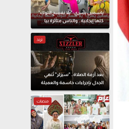
ياسمين يسري: "يلا نفسح اللوك"
كلها إيجابية.. والناس متأثرة بيا
وما بهتمش بالانتقادات
ترند
بعد أزمة الصلاة.. "سيزلر" تُنهي
الجدل بإجراءات حاسمة والعميلة
تحذف المنشور
منصات