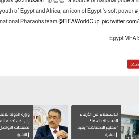
grats
@22mosalah
🥇👏👏.. a source of national pride and
 youth of Egypt and Africa, an icon of Egypt 's soft power
 national Pharaohs team
@FIFAWorldCup
.
pic.twitter.co
صلاح
للاستعلام عن الأرقام
وزارة الدولة للإعل
المسجلة باسمك..
إلى الاستخدام ا
"تنظيم الاتصالات" يعيد
لصفحات التواصل
إتاحة خدمة "أرقامي" عبر
الاجتماعي
النشرة
النشرة