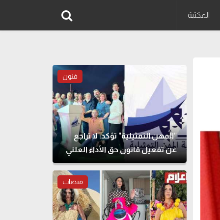
المكتبة
فنون
"المهن التمثيلية" تؤكد: لا تراجع
عن تفعيل قانون حق الأداء العلني
منصات