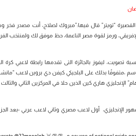
ضان
 القصيرة “تويتر” قال فيها:”مبروك لصلاح، أنت مصدر فخر و
فريقي، ورمز لقوة مصر الناعمة، حظ موفق لك ولمنتخب الفرا
ة تصويت، ليفوز بالجائزة التى تقدمها رابطة لاعبي كرة ال
وسم ،متفوقًا بذلك على البلجيكي كيفن دي بروين لاعب “مانش
م” الإنجليزي هاري كين الذين حلا في المركزين الثاني والثالث 
جمهور الإنجليزي، أول لاعب مصري وثاني لاعب عربي -بعد الجزا