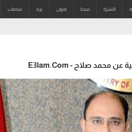
ة
النشرة
ميديا
فنون
ترند
منصات
محمد صلاح - E3lam.Com