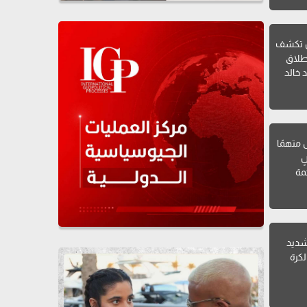
ن تكشف
طلاق
 خالد
ل متهمًا
ٍ
مة
 شديد
لكرة