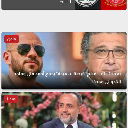
النشرة
فنون
بعد 16 عامًا.. فيلم "فرصة سعيدة" يجمع أحمد مكي وماجد
الكدواني مجددًا
ميديا