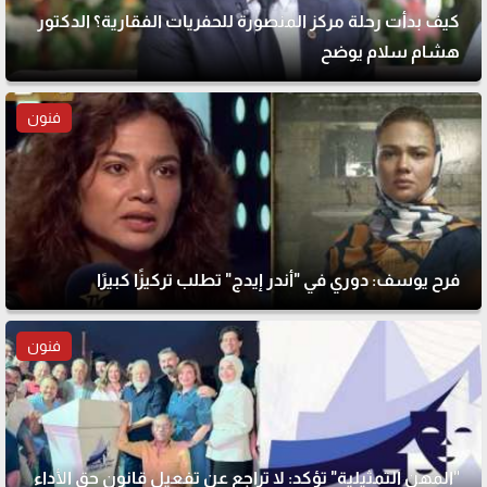
كيف بدأت رحلة مركز المنصورة للحفريات الفقارية؟ الدكتور
هشام سلام يوضح
فنون
فرح يوسف: دوري في "أندر إيدج" تطلب تركيزًا كبيرًا
فنون
"المهن التمثيلية" تؤكد: لا تراجع عن تفعيل قانون حق الأداء