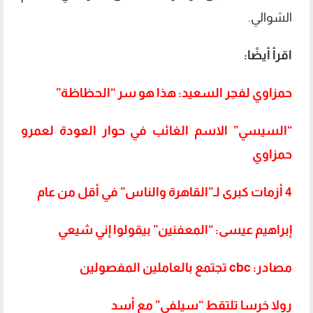
الشوالي.
اقرأ أيضًا:
حمزاوي لفجر السعيد: هذا هو سر “الحظاظة”
“السيسي” الاسم الغائب في حوار العودة لعمرو
حمزاوي
4 أزمات كبرى لـ”القاهرة والناس” في أقل من عام
إبراهيم عيسى: “المعفنين” بيقولوا إني شيعي
مصادر: cbc تجتمع بالعاملين المفصولين
رولا خرسا تلتقط “سيلفي” مع أسد