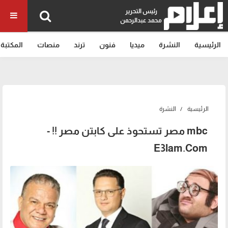
رئيس التحرير
محمد عبدالرحمن
الرئيسية
النشرة
ميديا
فنون
ترند
منصات
المكتبة
الرئيسية
النشرة
mbc مصر تستحوذ على كابتن مصر !! -
E3lam.Com