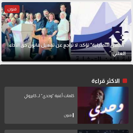
فنون
"المهن التمثيلية" تؤكد: لا تراجع عن تفعيل قانون حق الأداء
العلني
الاكثر قراءة
كلمات أغنية "وحدي" لــ كايروكي
فنون