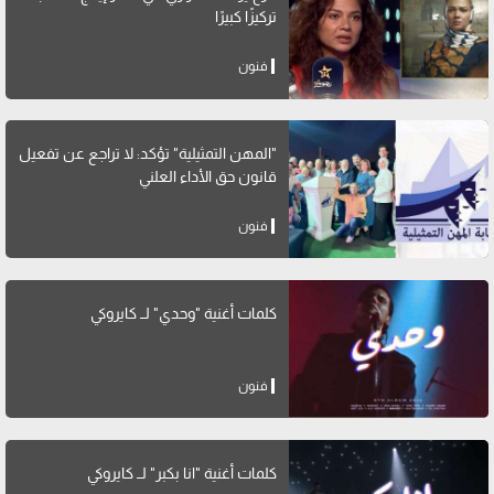
تركيزًا كبيرًا
فنون
"المهن التمثيلية" تؤكد: لا تراجع عن تفعيل
قانون حق الأداء العلني
فنون
كلمات أغنية "وحدي" لــ كايروكي
فنون
كلمات أغنية "انا بكبر" لــ كايروكي