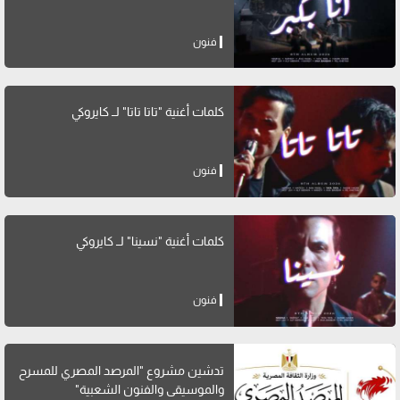
فنون
كلمات أغنية "تاتا تاتا" لــ كايروكي
فنون
كلمات أغنية "نسينا" لــ كايروكي
فنون
تدشين مشروع "المرصد المصري للمسرح
والموسيقى والفنون الشعبية"