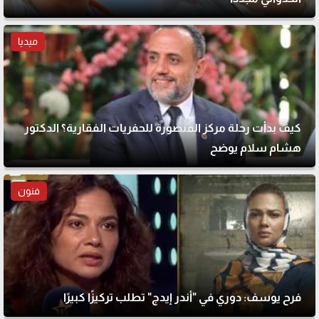
ميديا
كيف بدأت رحلة مركز المنصورة للحفريات الفقارية؟ الدكتور
هشام سلام يوضح
فنون
فرح يوسف: دوري في "أندر إيدج" تطلب تركيزًا كبيرًا