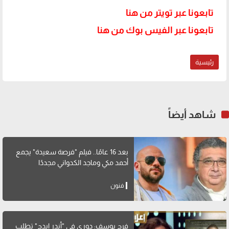
تابعونا عبر تويتر من هنا
تابعونا عبر الفيس بوك من هنا
رئيسية
شاهد أيضاً
بعد 16 عامًا.. فيلم "فرصة سعيدة" يجمع
أحمد مكي وماجد الكدواني مجددًا
فنون
فرح يوسف: دوري في "أندر إيدج" تطلب