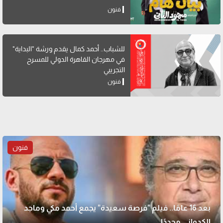
فنون
للشباب.. أحمد كمال يقدم ورشة "البداية"
في مهرجان القاهرة الدولي للمسرح
التجريبي
فنون
فنون
بعد 16 عامًا.. فيلم "فرصة سعيدة" يجمع أحمد مكي وماجد
الكدواني مجددًا