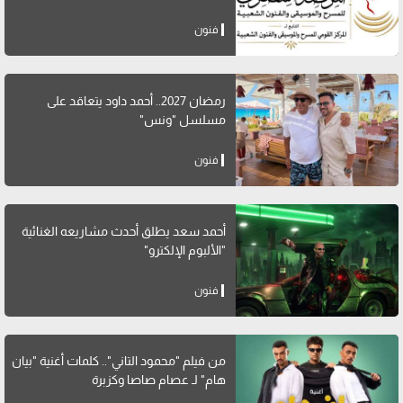
فنون
رمضان 2027.. أحمد داود يتعاقد على
مسلسل "ونس"
فنون
أحمد سعد يطلق أحدث مشاريعه الغنائية
"الألبوم الإلكترو"
فنون
من فيلم "محمود التاني".. كلمات أغنية "بيان
هام" لـ عصام صاصا وكزبرة