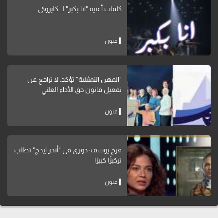
كلمات أغنية "انا بكبر" لــ كايروكي
فنون
"المهن التمثيلية" تؤكد: لا تراجع عن
تفعيل قانون حق الأداء العلني
فنون
فرح يوسف: دوري في "أندر إيدج" تطلب
تركيزًا كبيرًا
فنون