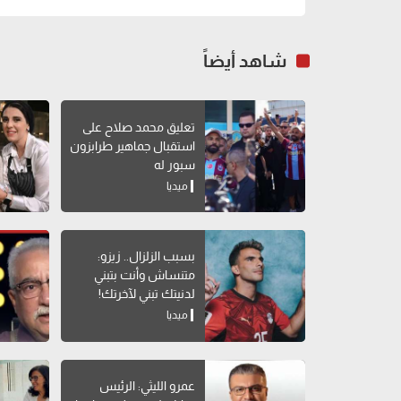
شاهد أيضاً
تعليق محمد صلاح على
استقبال جماهير طرابزون
سبور له
ميديا
بسبب الزلزال.. زيزو:
متنساش وأنت بتبني
لدنيتك تبني لآخرتك!
ميديا
عمرو الليثي: الرئيس