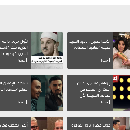
الأحد المقبل.. نادية السيد
لأول مرة.. إذاعة ا
ضيفة "صاحبة السعادة"
الكريم ثبث "الم
المجود" بصوت ا
محمود البنا
ميديا
ميديا
إبراهيم عيسى: "كيان
شاهد.. الإعلان ا
احتكاري" يتحكم في
لفيلم "محمود التا
صناعة السينما الآن!
ميديا
ميديا
جوليا قصار: بزور القاهرة
أيمن بهجت قمر