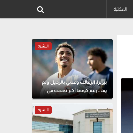
المكتبة
النشرة
بيزيرا: الزمالك وعدني بالرحيل ولم
يفِ.. رغم كونها أكبر صفقة في
تاريخه
النشرة