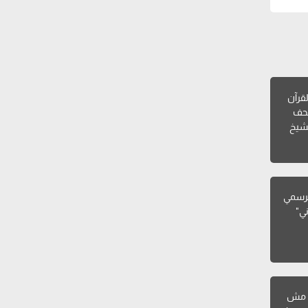
لقرآن
صحف
لشيخ
لرسمي
ني"
: مش