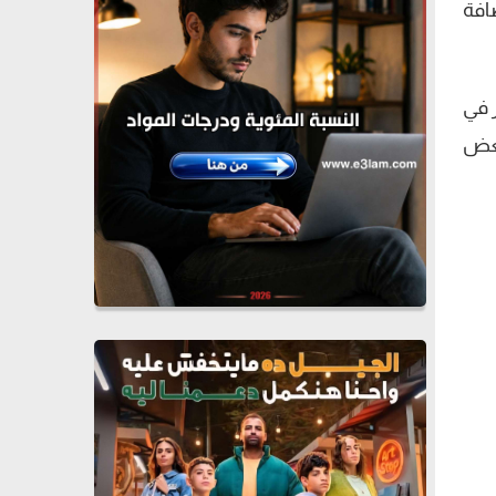
افة
 في
بعض