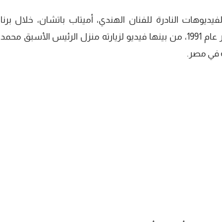
يوهات النادرة للفنان الهندي، أميتاب باتشان، خلال برنا
“ماسبيرو”، على قناة TeN، خلال زيارته لمصر عام 1991، من بينها فيديو لزيارته منزل الرئيس الأسبق مح
 في مصر.