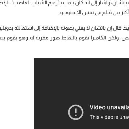
شان، وأشار إلى أنه كان يلقب بـ”زعيم الشباب الغاضب”، بالإض
ل إن باتشان لا يغني بصوته بالإضافة إلى استعانته بدوبلير
لرقص، ولكن الكاميرا تقوم بالتقاط صور مقربة له وهو يقوم ب