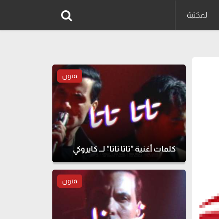
المكتبة
فنون
كلمات أغنية "تاتا تاتا" لــ كايروكي
فنون