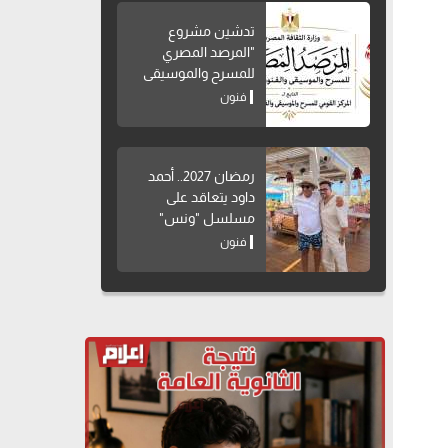
تدشين مشروع
"المرصد المصري
للمسرح والموسيقى
والفنون الشعبية"
فنون
رمضان 2027.. أحمد
داود يتعاقد على
مسلسل "ونس"
فنون