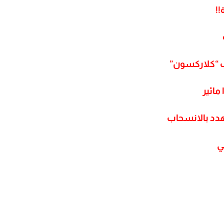
!!
مائير
دد بالانسحاب
ي