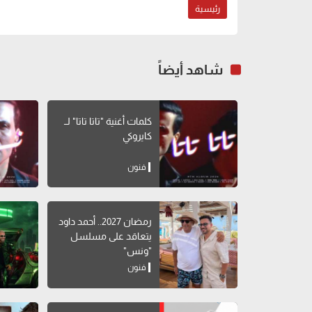
رئيسية
شاهد أيضاً
كلمات أغنية "تاتا تاتا" لــ
كايروكي
فنون
رمضان 2027.. أحمد داود
يتعاقد على مسلسل
"ونس"
فنون