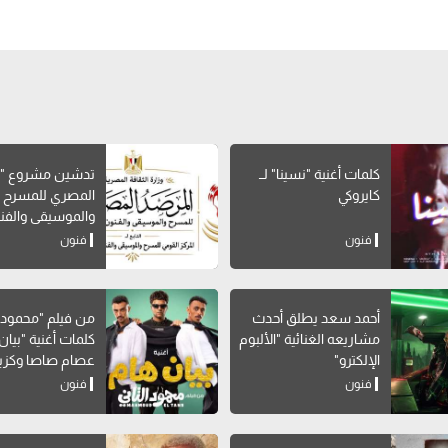
كلمات أغنية "نسينا" لــ
تدشين مشروع "ا
كايروكي
المصري للمسرح
والموسيقى والفن
الشعبية"
فنون
فنون
أحمد سعد يطلق أحدث
من فيلم "محمود ال
مشاريعه الغنائية "الألبوم
كلمات أغنية "بيان 
الإلكترو"
عصام صاصا وكزبر
فنون
فنون