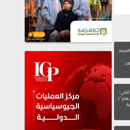
لمرصد
ون
تاني"..
هام" لـ
ة