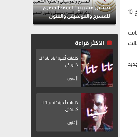
تدشين مشروع "المرصد المصري
أن الإعلامي شريف عامر إستقال بشكل نهائي من اتحاد الإذاعة والتليفزيون وذلك بتاريخ 10
للمسرح والموسيقى والفنون
الشعبية"
كانت
الاكثر قراءة
انت
كلمات أغنية "تاتا تاتا" لــ
ديد
كايروكي
فنون
كلمات أغنية "نسينا" لــ
كايروكي
فنون