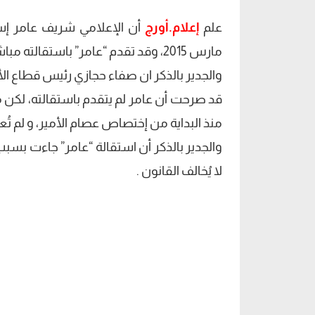
علم
إعلام.أورج
مارس 2015، وقد تقدم “عامر” باستقالته مباشرة إلى عصام الأمير رئيس إتحاد الإذاعة والتليفزيون .
والجدير بالذكر ان صفاء حجازي رئيس قطاع الأخب
قد صرحت أن عامر لم يتقدم باستقالته، لكن 
منذ البداية من إختصاص عصام الأمير، و لم ت
والجدير بالذكر أن استقالة “عامر” جاءت بسبب
لا يُخالف القانون .