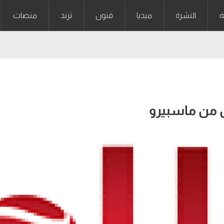
ة
النشرة
ميديا
فنون
ترند
منصات
 من ماسبيرو