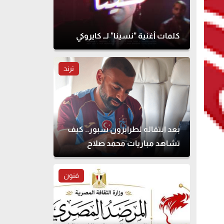
كلمات أغنية "نسينا" لــ كايروكي
ترند
بعد انتقاله لطرابزون سبور.. كيف
تشاهد مباريات محمد صلاح
بالدوري التركي؟
فنون