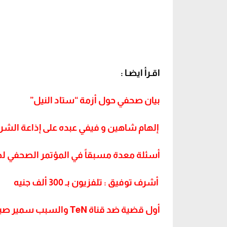
اقـرأ ايضـا :
بيان صحفي حول أزمة “ستاد النيل”
إلهام شاهين و فيفي عبده على إذاعة الش
أسئلة معدة مسبقاً في المؤتمر الصحفي لخ
أشرف توفيق : تلفزيون بـ 300 ألف جنيه‬‎
أول قضية ضد قناة TeN والسبب سمير صبري‬‎