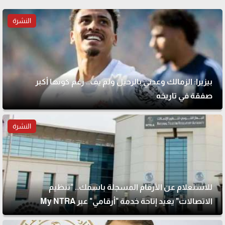
النشرة
بيزيرا: الزمالك وعدني بالرحيل ولم يفِ.. رغم كونها أكبر
صفقة في تاريخه
النشرة
للاستعلام عن الأرقام المسجلة باسمك.. "تنظيم
الاتصالات" يعيد إتاحة خدمة "أرقامي" عبر My NTRA