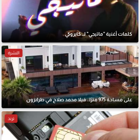
كلمات أغنية "ماتيجي" لــ كايروكي
النشرة
على مساحة 975 مترًا.. فيلا محمد صلاح في طرابزون
ترند