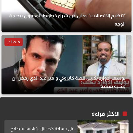
"تنظيم الاتصالات" يعلن عن شراء خطوط المحمول ببصمة
الوجه
منصات
يوسف إدوارد يكتب: قصة كايروكي وأمير عيد الذي رفض أن
يشبه نفسه
الاكثر قراءة
على مساحة 975 مترًا.. فيلا محمد صلاح