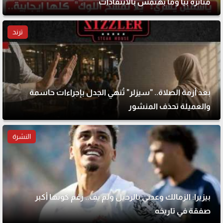
متأثرة بيا وما بهتمش بالانتقادات
ترند
بعد أزمة الصلاة.. "سيزلر" تُنهي الجدل بإجراءات حاسمة
والعميلة تحذف المنشور
النشرة
بيزيرا: الزمالك وعدني بالرحيل ولم يفِ.. رغم كونها أكبر
صفقة في تاريخه