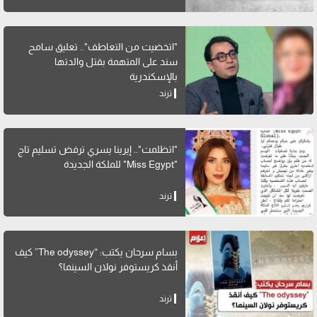
"اتخضيت من التعاطف".. تعليق سامح
سند على المتهمة بقتل والدتها
بالإسكندرية
ترند
"اتظلمت".. إيرينا يسري ترفض تسليم تاج
"Miss Egypt" للملكة الجديدة
ترند
بسام سرحان يكتب: “The odyssey” كيف
أنقذ كريستوفر نولان السينما؟
ترند