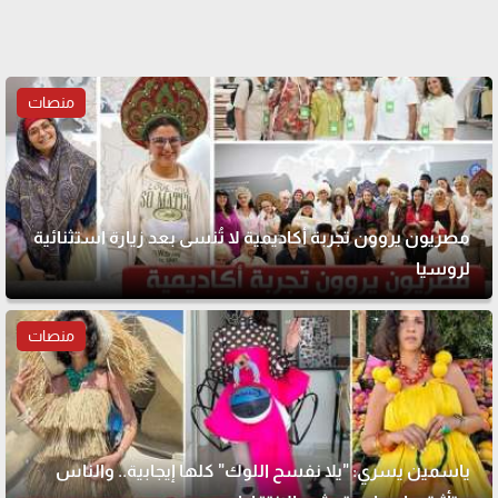
منصات
مصريون يروون تجربة أكاديمية لا تُنسى بعد زيارة استثنائية
لروسيا
منصات
ياسمين يسري: "يلا نفسح اللوك" كلها إيجابية.. والناس