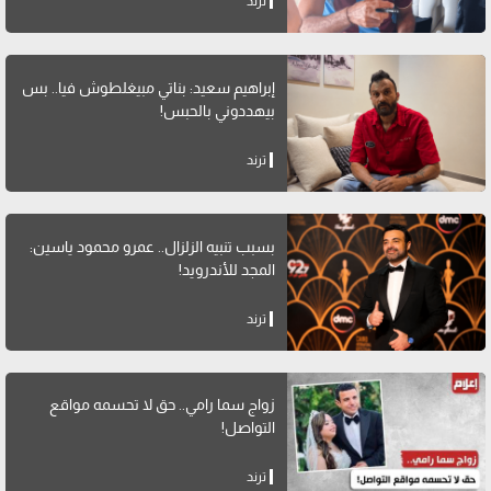
ترند
إبراهيم سعيد: بناتي مبيغلطوش فيا.. بس
بيهددوني بالحبس!
ترند
بسبب تنبيه الزلزال.. عمرو محمود ياسين:
المجد للأندرويد!
ترند
زواج سما رامي.. حق لا تحسمه مواقع
التواصل!
ترند