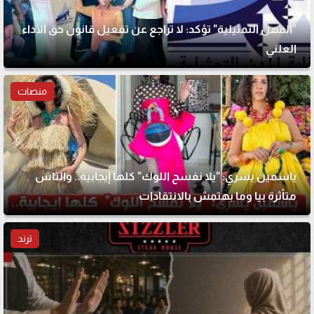
"المهن التمثيلية" تؤكد: لا تراجع عن تفعيل قانون حق الأداء
العلني
منصات
ياسمين يسري: "يلا نفسح اللوك" كلها إيجابية.. والناس
متأثرة بيا وما بهتمش بالانتقادات
ترند