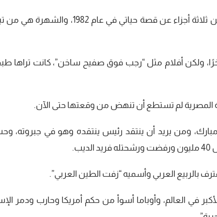
أنا لا أسعى للشهرة لأنه تم تأليف كتاب من ثلاثة أجزاء عن قصة حياتي في عام 1982، وا
خرًا، ولكن أفلام مثل “رجب فوق صفيح ساخن”، كانت تراها طب
ارك، ومن يريد أن ينتقد رئيس ينتقده وهو في جبروته، وح
يب.
رف بالربيع العربي وأسميه “زفت الطين العربي”.
ر في العالم، وأوباما أسوأ من حكم أمريكا وحارب ودمر الإس
رية”.