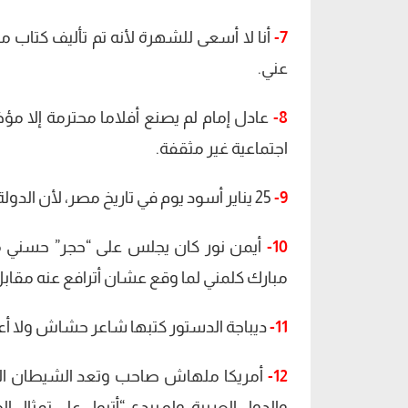
7-
عني.
8-
عادل إمام لم يصنع أفلاما محترمة إلا مؤ
اجتماعية غير مثقفة.
9-
25 يناير أسود يوم في تاريخ مصر، لأن الدولة المصرية لم تستطع أن تنهض من وقعتها حتى الآن.
10-
أيمن نور كان يجلس على “حجر” حسني مب
مبارك كلمني لما وقع عشان أترافع عنه مقابل 40 مليون ورفضت ورشحتله فريد الد
11-
ديباجة الدستور كتبها شاعر حشاش ولا أعت
12-
أمريكا ملهاش صاحب وتعد الشيطان الأكب
والدول العربية، ولو بيدي “أتبول على تمثال الح