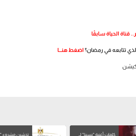
لذي تتابعه في رمضان؟
اضغط هنـــا
كلمات أغنية "نسينا" لــ
تدشين مشروع "ا