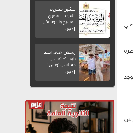
تدشين مشروع
"المرصد المصري
للمسرح والموسيقى
هلي
والفنون الشعبية"
فنون
ظره
رمضان 2027.. أحمد
داود يتعاقد على
مسلسل "ونس"
فنون
وجد
راس