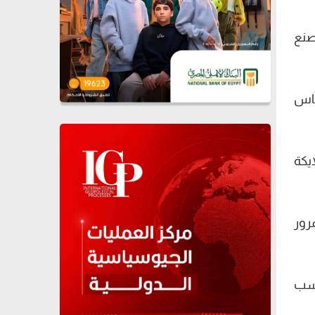
صنع
ناس
ايكة
رور
بسب