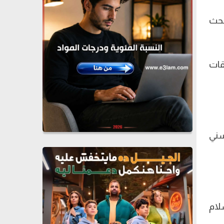
لشهرة هي من تبحث
قات
سني
لام