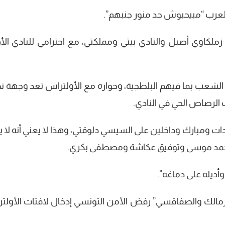
عرب “مبيحبوش حد منور جنبهم”.
ملكاوي أصيل والنادي بيتي ومملكتي، مع احترامي للنادي الأ
لشعب بما فيهم البلطجية، وحواره مع الأولتراس تعد وجهة ن
ب الرصاص الحي في النادي.
ت ومبارك وداخلين على السيسي دلوقتي، وهذا لا يعني أنه لا ي
 أحمد موسى وتوفيق عكاشة ومصطفى بكري.
وأديله على دماغه”.
“الزمالك والصفاقسي” رفض الأمن التونسي إدخال لافتات الأولت