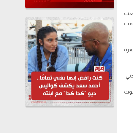
شعب
وقت
عره
ني.
صوت