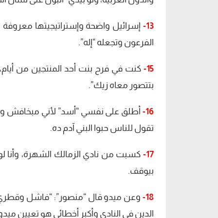
13-
إسرائيل واضحة وإستراتيجيتها معروفة 
الفرعون وتجعله “إله”.
15-
كنت في فرح بنت أحد المنتجين من أيام،
بتتصور معاه زيك”.
16-
أطلق على نفسي “أسد” لأني مبخافش وربنا خ
تقول للناس حبوا البني آدم ده.
17-
كسبت من نادي الزمالك الشهرة، وأنا لو
بيوقف.
18-
وعن ميدو قال “منصور”: “فاشل وقطري 
الدين في النادي وأكبر أخطائي هو تعيين ميدو