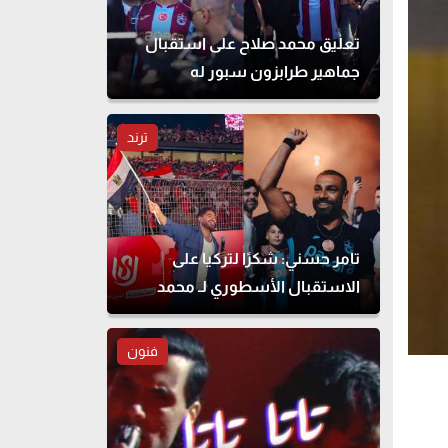
تعليق محمد صلاح على استقبال
جماهير طرابزون سبور له
ترند
تامر حسني: شكرًا لتركيا على
الاستقبال الأسطوري لـ محمد
صلاح
فنون