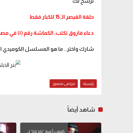
نرشح لك
حلقة القيصر الـ 15 للكبار فقط
دعاء فاروق تكتب: الكماشة رقم (١) في مصر.. قناة الحياة سابقًا
شارك واختر.. ما هو المسلسل الكوميدي ا
رئيسية
مرتضى منصور
شاهد أيضاً
كلمات أغنية "تاتا تاتا" لــ