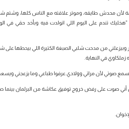
مة لأن محدش طايقه، وموتر علاقته مع الناس كلها، وشتم 
“هخليك تندم على اليوم اللي اتولدت فيه وبأخد حقي في ال
بيزعلني من مدحت شلبي الصبغة الكتيرة اللي بيحطها على ش
ه زملكاوي في النهاية.
 تسمع صوتي لأن مراتي وولادي عرفوا طباعي وما يزعجني ويسعد
يل أني صوت على رفض خروج توفيق عكاشة من البرلمان بينما 
خوان.