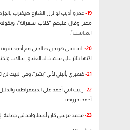
19-
عمرو أديب لو نزل الشارع هيضرب بالجز
مصر وقال عليهم “كلاب سعرانة”، وبقوله 
المناسب”.
20-
السيسي هو من صالحني مع أحمد شوبير و
لأنها بتأثر على مخه، خالد الغندور بحالات ولكن
21-
ضميري يأنبني لأني “بشر”، وفي البيت لن
22-
ربيت ابني أحمد على الديمقراطية والدل
أحمد بخروجه.
23-
محمد مرسي كان أعبط واحد في جماعة الإ