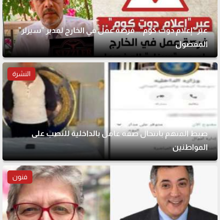
عبر "إعلام دوت كوم".. فرصة عمل في الخارج لمدير "سيزلر"
المفصول
النشرة
ضبط المتهم بانتحال صفة عامل بالداخلية للنصب على
المواطنين
فنون