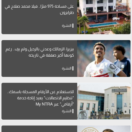
على مساحة 975 مترًا.. فيلا محمد صلاح في
طرابزون
النشرة
بيزيرا: الزمالك وعدني بالرحيل ولم يفِ.. رغم
كونها أكبر صفقة في تاريخه
النشرة
للاستعلام عن الأرقام المسجلة باسمك..
"تنظيم الاتصالات" يعيد إتاحة خدمة
"أرقامي" عبر My NTRA
النشرة